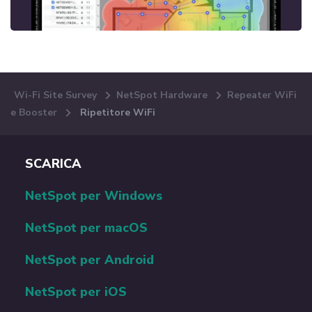
Wi-Fi Site Survey
NetSpot Hardware
Repeater WiFi
e Booster
Ripetitore WiFi
SCARICA
NetSpot per Windows
NetSpot per macOS