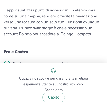
L'app visualizza i punti di accesso in un elenco così
come su una mappa, rendendo facile la navigazione
verso una località con un solo clic. Funziona ovunque
tu vada. L'unico svantaggio è che è necessario un
account Boingo per accedere ai Boingo Hotspots.
Pro e Contro
Opzioni avanzate di ricerca hotspot
Supporta Wear OS
Utilizziamo i cookie per garantire la migliore
esperienza utente sul nostro sito web.
Sviluppato attivamente
Scopri altro
È richiesto un account Boingo
Capito