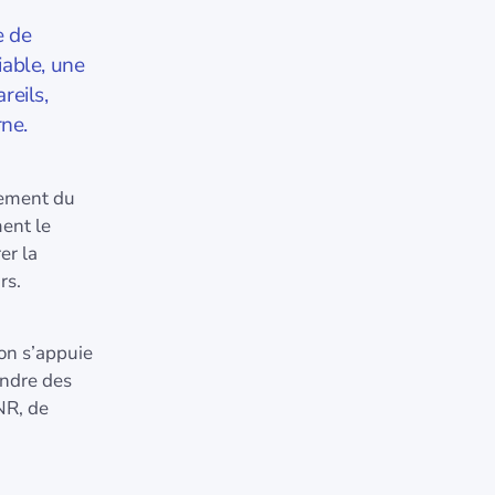
e de
iable, une
reils,
rne.
tement du
ent le
er la
rs.
ion s’appuie
indre des
NR, de