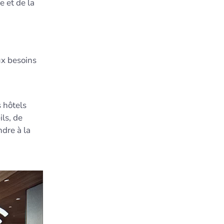
 et de la
ux besoins
s hôtels
ls, de
dre à la