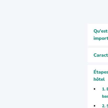
Qu'est
impor
Caract
Étapes
hôtel
1. 
ba
2. 