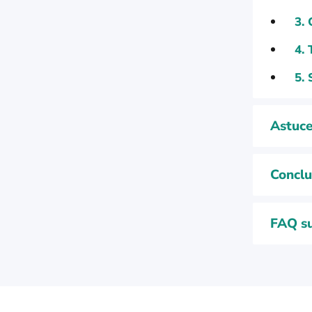
3. 
4. 
5. 
Astuce
Conclu
FAQ su