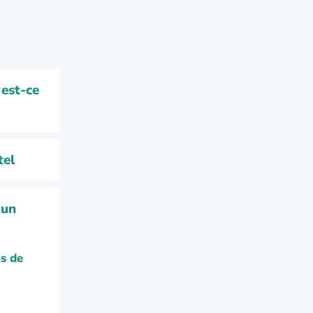
 est-ce
tel
 un
ns de