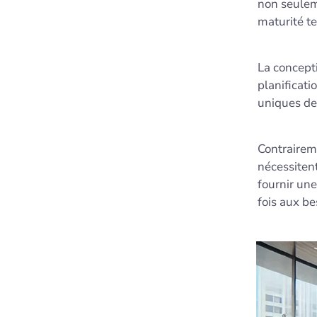
non seulem
maturité t
La concepti
planificati
uniques de
Contraireme
nécessiten
fournir un
fois aux be