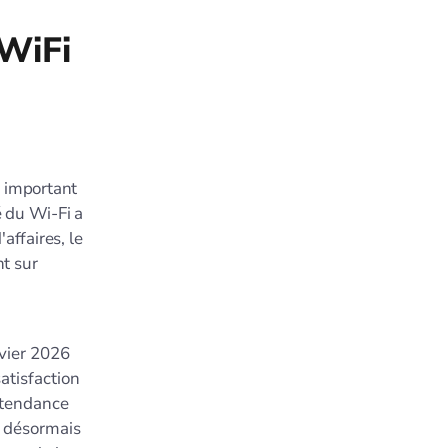
 WiFi
r important
é du Wi-Fi a
affaires, le
t sur
nvier 2026
atisfaction
e tendance
nd désormais