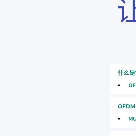
什么是W
O
OFD
MU