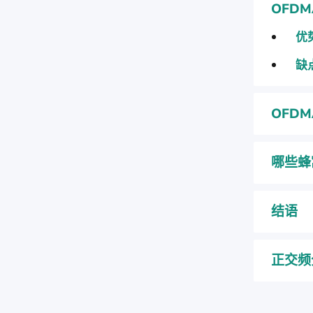
OFD
优
缺
OFD
哪些蜂
结语
正交频